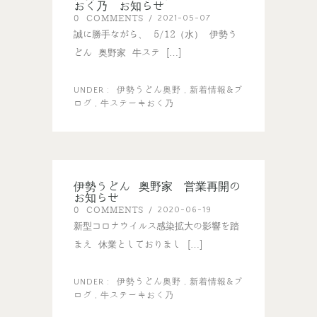
おく乃 お知らせ
0 COMMENTS
2021-05-07
/
誠に勝手ながら、 5/12（水） 伊勢う
どん 奥野家 牛ステ […]
伊勢うどん奥野
新着情報&ブ
UNDER :
,
ログ
牛ステーキおく乃
,
伊勢うどん 奥野家 営業再開の
お知らせ
0 COMMENTS
2020-06-19
/
新型コロナウイルス感染拡大の影響を踏
まえ 休業としておりまし […]
伊勢うどん奥野
新着情報&ブ
UNDER :
,
ログ
牛ステーキおく乃
,