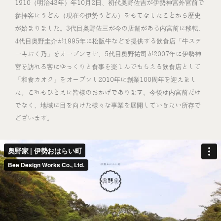
1910（明治43年）年10月2日、初代奥野佐吉が伊勢神宮外宮前で
参拝客にうどん（現在の伊勢うどん）をもてなしたことから歴史
が始まりました。3代目奥野佐三が今の店舗がある内宮前に移転、
4代目奥野圭介が1995年に松阪牛などを提供する飲食店「牛ステ
ーキおく乃」をオープンさせ、5代目奥野祐司が2007年に伊勢神
宮を訪れる客にゆっくりと食事を楽しんでもらえる飲食店として
「和食カオク」をオープンし2010年に創業100周年を迎えまし
た。これもひとえに皆様のおかげであります。今後は内宮前だけ
でなく、地域に目を向けた様々な事業を展開していきたい所存で
ございます。