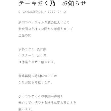
テーキおく乃 お知らせ
0 COMMENTS
2020-04-13
/
新型コロナウイルス感染拡大により
安全面など様々な面から考慮しまして
当面の間
伊勢うどん 奥野家
牛ステーキ おく乃
は休業とさせて頂きます。
営業再開の時期については
またお知らせ致します。
少しでも早くこの事態が終息し
安心して生活できる状況に変わることを
願います。