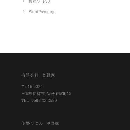
投稿の
RSS
WordPress.org
有限会社 奥野家
〒516-0024
三重県伊勢市宇治今在家町18
TEL 0596-22-2589
伊勢うどん 奥野家