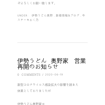
ぞよろしくお願い致します。
伊勢うどん奥野
新着情報&ブログ
牛
UNDER :
,
,
ステーキおく乃
伊勢うどん 奥野家 営業
再開のお知らせ
0 COMMENTS
2020-06-19
/
新型コロナウイルス感染拡大の影響を踏まえ
休業としておりましたが
伊勢うどん奥野家は