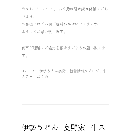
※なお、牛ステーキ おく乃は引き続き休業してお
ります。
お客様にはご不便ご迷惑おかけいたしますが
よろしくお願い致します。
何卒ご理解・ご協力を頂きますようお願い致しま
す。
伊勢うどん奥野
新着情報&ブログ
牛
UNDER :
,
,
ステーキおく乃
伊勢うどん 奥野家 牛ス