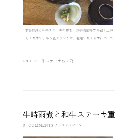
季節野菜と和牛ステーキの丼を、お手頃価格でお召し上が
りください。もう直ぐランチに、登場いたします( ◠‿◠
)
牛ステーキおく乃
UNDER :
牛時雨煮と和牛ステーキ重
0 COMMENTS
2017-02-15
/