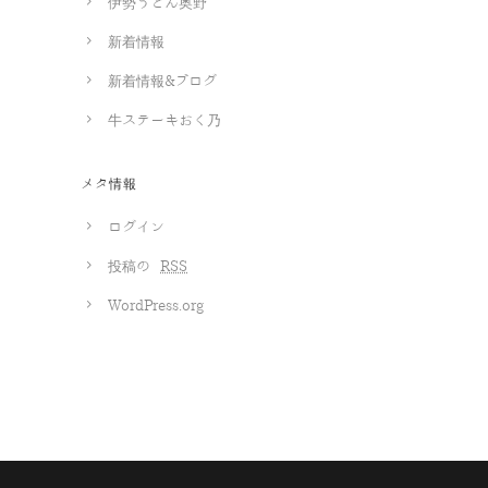
伊勢うどん奥野
新着情報
新着情報&ブログ
牛ステーキおく乃
メタ情報
ログイン
投稿の
RSS
WordPress.org