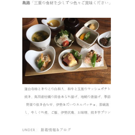
島路
「三重の食材を少しずつ色々ご賞味ください」
蓮台寺柿ときのこの白和え、和牛と玉葱のマッシュポテト
焼き、鳥羽産牡蠣の田舎あられ揚げ、地蛸の唐揚げ、季節
野菜の炊き合わせ、伊勢まだいのカルパッチョ、茶碗蒸
し、牛しぐれ煮、ご飯、伊勢沢庵、お味噌、焼き芋プリン
新着情報&ブログ
UNDER :