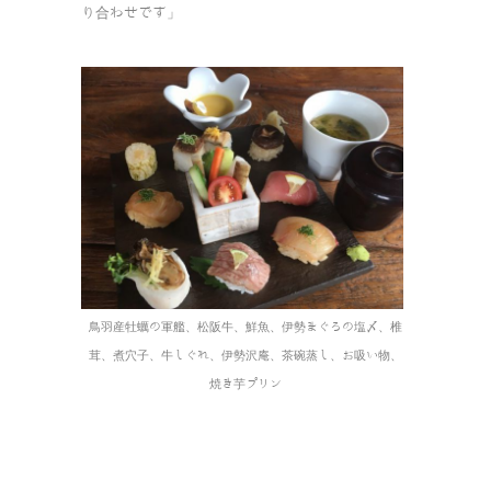
り合わせです」
鳥羽産牡蠣の軍艦、松阪牛、鮮魚、伊勢まぐろの塩〆、椎
茸、煮穴子、牛しぐれ、伊勢沢庵、茶碗蒸し、お吸い物、
焼き芋プリン