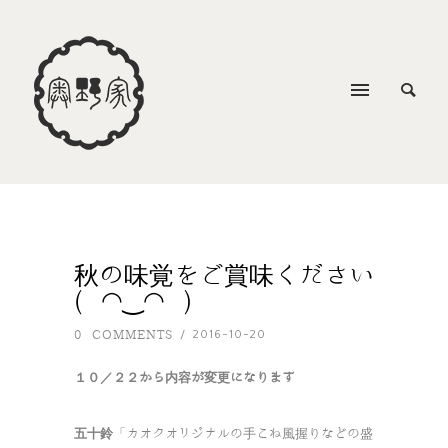
秋の味覚をご賞味ください
( ◠‿◠ )
0 COMMENTS
2016-10-20
/
１０／２２から内容が変更になります
五十鈴
「カオクオリジナルの手こね風握りなどの盛