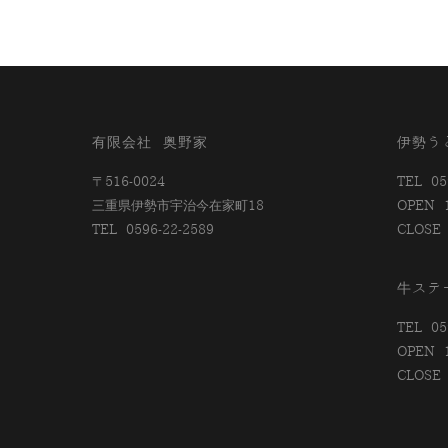
有限会社 奥野家
伊勢う
〒516-0024
TEL 05
三重県伊勢市宇治今在家町18
OPEN 
TEL 0596-22-2589
CLOS
牛ステ
TEL 05
OPEN 
CLOS