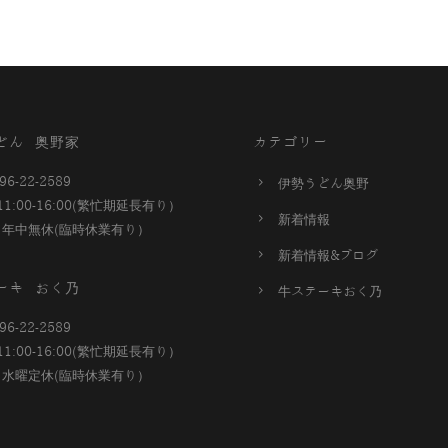
どん 奥野家
カテゴリー
96-22-2589
伊勢うどん奥野
11:00-16:00(繁忙期延長有り）
新着情報
E 年中無休(臨時休業有り）
新着情報&ブログ
ーキ おく乃
牛ステーキおく乃
96-22-2589
11:00-16:00(繁忙期延長有り）
E 水曜定休(臨時休業有り）